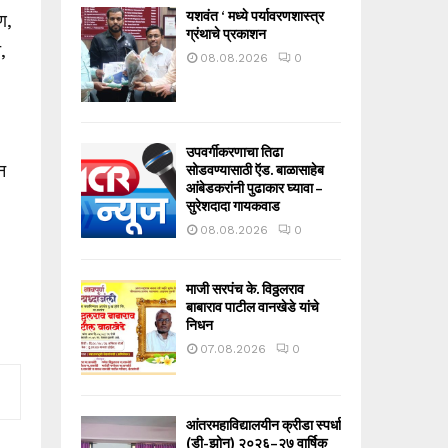
यशवंत ‘ मध्ये पर्यावरणशास्त्र
ण,
ग्रंथाचे प्रकाशन
,
08.08.2026
0
उपवर्गीकरणाचा तिढा
न
सोडवण्यासाठी ऍड. बाळासाहेब
आंबेडकरांनी पुढाकार घ्यावा –
सुरेशदादा गायकवाड
08.08.2026
0
माजी सरपंच के. विठ्ठलराव
बाबाराव पाटील वानखेडे यांचे
निधन
07.08.2026
0
आंतरमहाविद्यालयीन क्रीडा स्पर्धा
(डी-झोन) २०२६–२७ वार्षिक