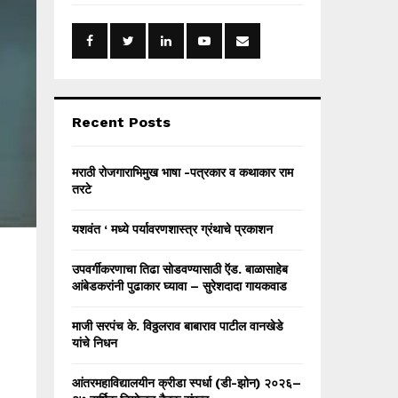
f
A
o
r
R
:
C
H
Recent Posts
मराठी रोजगाराभिमुख भाषा -पत्रकार व कथाकार राम
तरटे
यशवंत ‘ मध्ये पर्यावरणशास्त्र ग्रंथाचे प्रकाशन
उपवर्गीकरणाचा तिढा सोडवण्यासाठी ऍड. बाळासाहेब
आंबेडकरांनी पुढाकार घ्यावा – सुरेशदादा गायकवाड
माजी सरपंच के. विठ्ठलराव बाबाराव पाटील वानखेडे
यांचे निधन
आंतरमहाविद्यालयीन क्रीडा स्पर्धा (डी-झोन) २०२६–