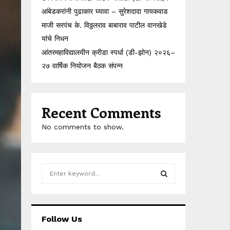
आंबेडकरांनी पुढाकार घ्यावा – सुरेशदादा गायकवाड
माजी सरपंच के. विठ्ठलराव बाबाराव पाटील वानखेडे
यांचे निधन
आंतरमहाविद्यालयीन क्रीडा स्पर्धा (डी-झोन) २०२६–
२७ वार्षिक नियोजन बैठक संपन्न
Recent Comments
No comments to show.
S
e
a
S
r
c
E
Follow Us
h