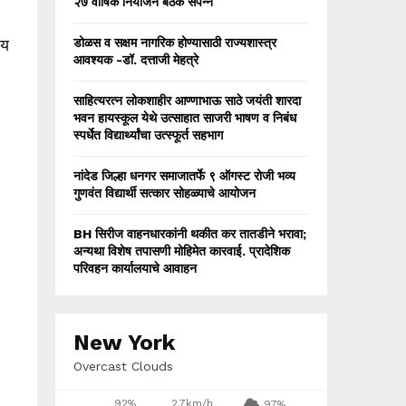
२७ वार्षिक नियोजन बैठक संपन्न
लय
डोळस व सक्षम नागरिक होण्यासाठी राज्यशास्त्र
आवश्यक -डॉ. दत्ताजी मेहत्रे
साहित्यरत्न लोकशाहीर आण्णाभाऊ साठे जयंती शारदा
भवन हायस्कूल येथे उत्साहात साजरी भाषण व निबंध
स्पर्धेत विद्यार्थ्यांचा उत्स्फूर्त सहभाग
नांदेड जिल्हा धनगर समाजातर्फे ९ ऑगस्ट रोजी भव्य
गुणवंत विद्यार्थी सत्कार सोहळ्याचे आयोजन
BH सिरीज वाहनधारकांनी थकीत कर तातडीने भरावा;
अन्यथा विशेष तपासणी मोहिमेत कारवाई. प्रादेशिक
परिवहन कार्यालयाचे आवाहन
New York
Overcast Clouds
92%
2.7km/h
97%