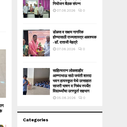
नियोजन बैठक संपन्न
07.08.2026
0
डोळस व सक्षम नागरिक
होण्यासाठी राज्यशास्त्र आवश्यक
-डॉ. दत्ताजी मेहत्रे
07.08.2026
0
साहित्यरत्न लोकशाहीर
आण्णाभाऊ साठे जयंती शारदा
भवन हायस्कूल येथे उत्साहात
साजरी भाषण व निबंध स्पर्धेत
विद्यार्थ्यांचा उत्स्फूर्त सहभाग
05.08.2026
0
भाग
के
Categories