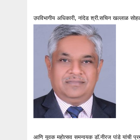
उपविभागीय अधिकारी, नांदेड श्री.सचिन खल्लाळ सोहळ्या
आणि युवक महोत्सव समन्वयक डॉ.नीरज पांडे यांची प्रम