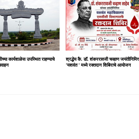
ीच्या कार्यशाळेस उपस्थित राहण्याचे
श्रद्धेय कै. डॉ. शंकररावजी चव्हाण जयंतीनिमित्
आवाहन
‘यशवंत ‘ मध्ये रक्तदान शिबिराचे आयोजन