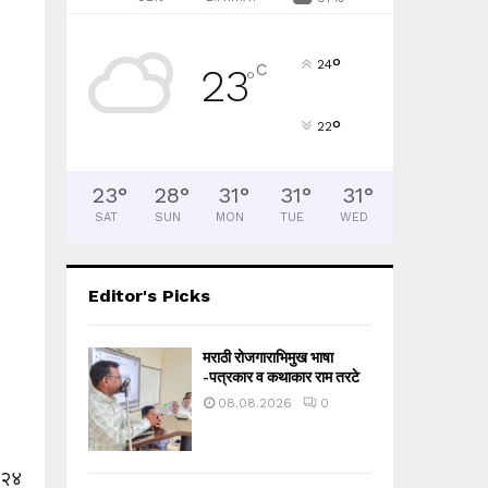
°
24
C
23
°
°
22
23
°
28
°
31
°
31
°
31
°
SAT
SUN
MON
TUE
WED
Editor's Picks
मराठी रोजगाराभिमुख भाषा
-पत्रकार व कथाकार राम तरटे
08.08.2026
0
.२४