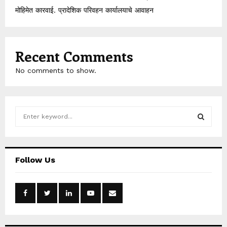
मोहिमेत कारवाई. प्रादेशिक परिवहन कार्यालयाचे आवाहन
Recent Comments
No comments to show.
S
e
a
S
r
c
E
Follow Us
h
f
A
o
r
R
:
C