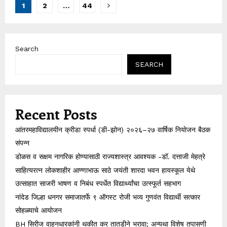
Posts
1
2
…
44
pagination
Search
SEARCH
Recent Posts
आंतरमहाविद्यालयीन क्रीडा स्पर्धा (डी-झोन) २०२६–२७ वार्षिक नियोजन बैठक
संपन्न
डोळस व सक्षम नागरिक होण्यासाठी राज्यशास्त्र आवश्यक -डॉ. दत्ताजी मेहत्रे
साहित्यरत्न लोकशाहीर आण्णाभाऊ साठे जयंती शारदा भवन हायस्कूल येथे
उत्साहात साजरी भाषण व निबंध स्पर्धेत विद्यार्थ्यांचा उत्स्फूर्त सहभाग
नांदेड जिल्हा धनगर समाजातर्फे ९ ऑगस्ट रोजी भव्य गुणवंत विद्यार्थी सत्कार
सोहळ्याचे आयोजन
BH सिरीज वाहनधारकांनी थकीत कर तातडीने भरावा; अन्यथा विशेष तपासणी