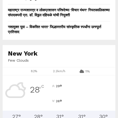
महाराष्ट्र राज्यशास्त्र व लोकप्रशासन परिषदेच्या ‘विचार मंथन’ नियतकालिकाच्या
संपादकपदी प्रा. डॉ. विठ्ठल दहिफळे यांची नियुक्ती
नशामुक्त युवा – विकसित भारत’ जिल्हास्तरीय सांस्कृतिक स्पर्धांना उत्स्फूर्त
प्रतिसाद
New York
Few Clouds
82%
2.2km/h
11%
°
C
29
28
°
°
26
27
°
28
°
31
°
31
°
30
°