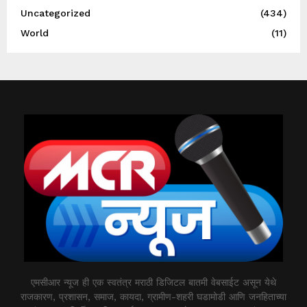
Uncategorized
(434)
World
(11)
एमसीआर न्यूज ही एक स्वतंत्र मराठी डिजिटल बातमी वेबसाईट असून येथे
राजकारण, प्रशासन, समाज, कायदा, ग्रामीण-शहरी घडामोडी आणि जनहिताच्या