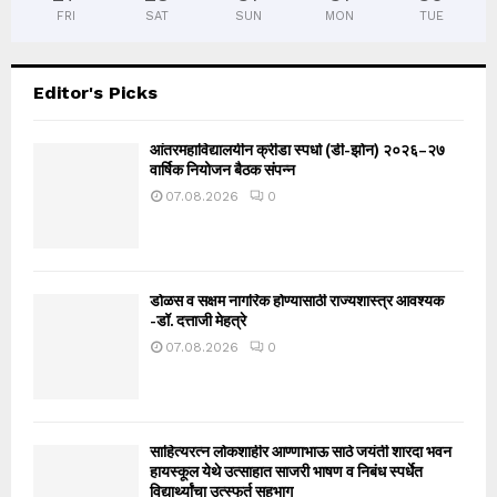
FRI
SAT
SUN
MON
TUE
Editor's Picks
आंतरमहाविद्यालयीन क्रीडा स्पर्धा (डी-झोन) २०२६–२७
वार्षिक नियोजन बैठक संपन्न
07.08.2026
0
डोळस व सक्षम नागरिक होण्यासाठी राज्यशास्त्र आवश्यक
-डॉ. दत्ताजी मेहत्रे
07.08.2026
0
साहित्यरत्न लोकशाहीर आण्णाभाऊ साठे जयंती शारदा भवन
हायस्कूल येथे उत्साहात साजरी भाषण व निबंध स्पर्धेत
विद्यार्थ्यांचा उत्स्फूर्त सहभाग